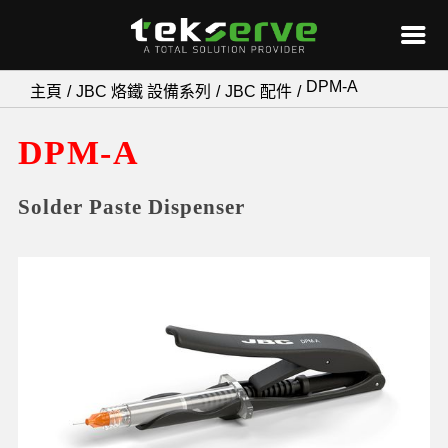
Skip
DPM-A
主頁
JBC 烙鐵 設備系列
JBC 配件
to
content
DPM-A
Solder Paste Dispenser