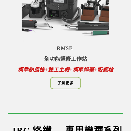
RMSE
全功能返修工作站
標準熱風槍+雙工主機+標準焊筆+吸錫槍
了解更多
JBC 烙鐵 –
專用機種系列