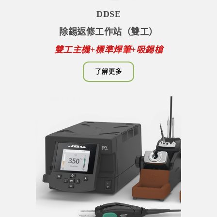
DDSE
除錫返修工作站（雙工）
雙工主機+標準焊筆+吸錫槍
了解更多