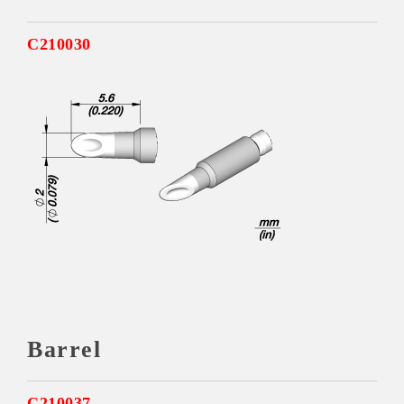
C210030
Barrel
C210037