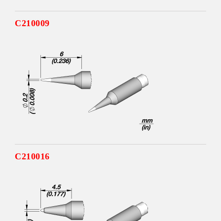
C210009
C210016