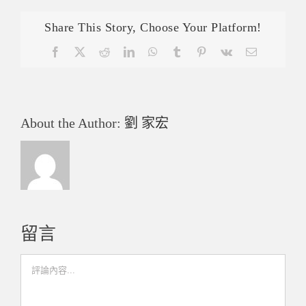
Share This Story, Choose Your Platform!
Facebook
X
Reddit
LinkedIn
WhatsApp
Tumblr
Pinterest
Vk
Email:
About the Author:
劉 家宏
留言
Comment