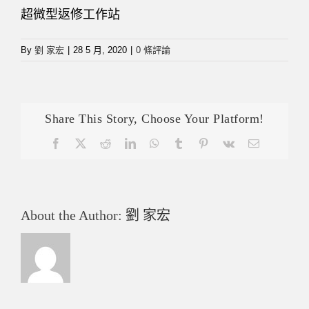
超微型返修工作站
By
劉 家宏
|
28 5 月, 2020
|
0 條評論
Share This Story, Choose Your Platform!
Facebook
X
Reddit
LinkedIn
WhatsApp
Tumblr
Pinterest
Vk
Email:
About the Author:
劉 家宏