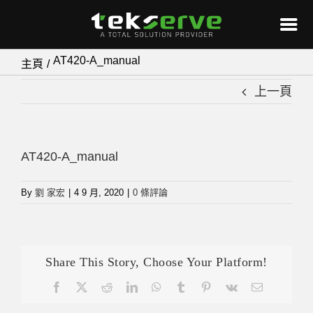
Skip
AT420-A_manual
主頁
to
上一頁
content
AT420-A_manual
By
劉 家宏
|
4 9 月, 2020
|
0 條評論
Share This Story, Choose Your Platform!
Facebook
X
Reddit
LinkedIn
WhatsApp
Tumblr
Pinterest
Vk
Email: