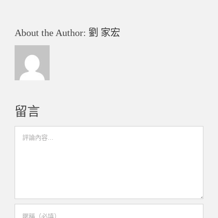
About the Author:
劉 家宏
留言
Comment