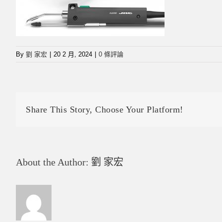
By
劉 家宏
|
20 2 月, 2024
|
0 條評論
Share This Story, Choose Your Platform!
About the Author:
劉 家宏