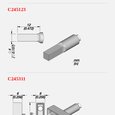
C245123
C245311