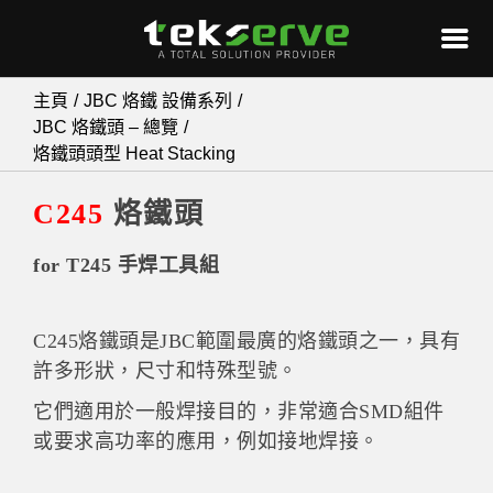
Skip
主頁
JBC 烙鐵 設備系列
to
JBC 烙鐵頭 – 總覽
烙鐵頭頭型 Heat Stacking
content
C245
烙鐵頭
for T245 手焊工具組
C245烙鐵頭是JBC範圍最廣的烙鐵頭之一，具有
許多形狀，尺​​寸和特殊型號。
它們適用於一般焊接目的，非常適合SMD組件
或要求高功率的應用，例如接地焊接。